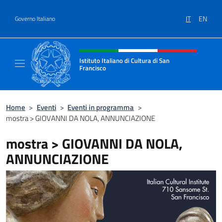
Salta al contenuto
IT
EN
Governo Italiano
Intestazione sito, social e menù
Istituto Italiano di Cultura di San
Francisco
Sito Ufficiale dell'Istituto Italiano di Cultur
Home
>
Eventi
>
Eventi in programma
>
mostra > GIOVANNI DA NOLA, ANNUNCIAZIONE
mostra > GIOVANNI DA NOLA,
ANNUNCIAZIONE