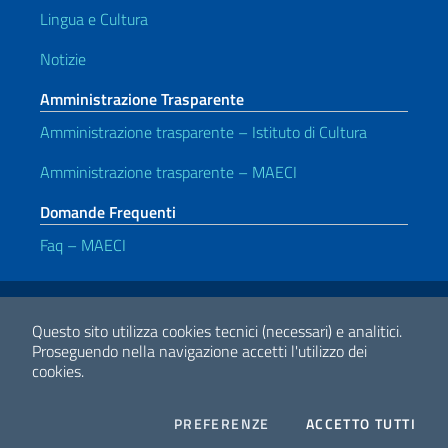
Lingua e Cultura
Notizie
Amministrazione Trasparente
Amministrazione trasparente – Istituto di Cultura
Amministrazione trasparente – MAECI
Domande Frequenti
Faq – MAECI
Link Utili
Note legali
Privacy e cookie policy
Dichiarazione di accessibilità
Questo sito utilizza cookies tecnici (necessari) e analitici.
Proseguendo nella navigazione accetti l'utilizzo dei
cookies.
2026 Copyright Ministero degli Affari Esteri e della Cooperazione
Internazionale
COOKIES
I CO
PREFERENZE
ACCETTO TUTTI
Facebook
Twitter
Whatsapp